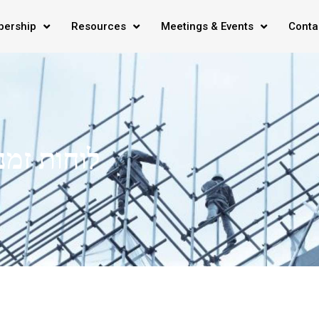
ership
Resources
Meetings & Events
Conta
לוחות זמנ